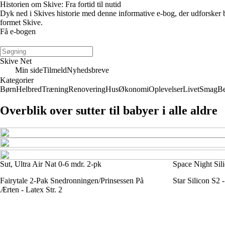
Historien om Skive: Fra fortid til nutid
Dyk ned i Skives historie med denne informative e-bog, der udforsker b
formet Skive.
Få e-bogen
Skive Net
Min side
Tilmeld
Nyhedsbreve
Kategorier
Børn
Helbred
Træning
Renovering
Hus
Økonomi
Oplevelser
Livet
Smag
Be
Overblik over sutter til babyer i alle aldre
Sut, Ultra Air Nat 0-6 mdr. 2-pk
Space Night Sil
Fairytale 2-Pak Snedronningen/Prinsessen På
Star Silicon S2 
Ærten - Latex Str. 2