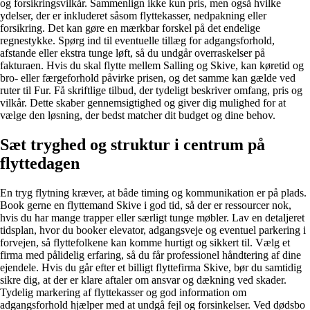
og forsikringsvilkår. Sammenlign ikke kun pris, men også hvilke
ydelser, der er inkluderet såsom flyttekasser, nedpakning eller
forsikring. Det kan gøre en mærkbar forskel på det endelige
regnestykke. Spørg ind til eventuelle tillæg for adgangsforhold,
afstande eller ekstra tunge løft, så du undgår overraskelser på
fakturaen. Hvis du skal flytte mellem Salling og Skive, kan køretid og
bro- eller færgeforhold påvirke prisen, og det samme kan gælde ved
ruter til Fur. Få skriftlige tilbud, der tydeligt beskriver omfang, pris og
vilkår. Dette skaber gennemsigtighed og giver dig mulighed for at
vælge den løsning, der bedst matcher dit budget og dine behov.
Sæt tryghed og struktur i centrum på
flyttedagen
En tryg flytning kræver, at både timing og kommunikation er på plads.
Book gerne en flyttemand Skive i god tid, så der er ressourcer nok,
hvis du har mange trapper eller særligt tunge møbler. Lav en detaljeret
tidsplan, hvor du booker elevator, adgangsveje og eventuel parkering i
forvejen, så flyttefolkene kan komme hurtigt og sikkert til. Vælg et
firma med pålidelig erfaring, så du får professionel håndtering af dine
ejendele. Hvis du går efter et billigt flyttefirma Skive, bør du samtidig
sikre dig, at der er klare aftaler om ansvar og dækning ved skader.
Tydelig markering af flyttekasser og god information om
adgangsforhold hjælper med at undgå fejl og forsinkelser. Ved dødsbo