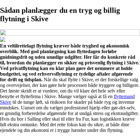
Sådan planlægger du en tryg og billig
flytning i Skive
En veltilrettelagt flytning kræver både tryghed og økonomisk
overblik. Med god planlægning kan flyttedagen forløbe
gnidningsfrit og uden unødige udgifter. Her får du konkrete råd
til, hvordan du planlægger en sikker og prisvenlig flytning i Skive.
Ved privatflytning kan en klar plan gøre det nemmere at holde
budgettet, og ved erhvervsflytning er tydelige aftaler afgørende
for drift og tidsplan.
Når du skal flytte i Skive, er der forskellige valg
og overvejelser, der kan gøre hele processen både tryggere og billigere.
Det første skridt er at vurdere, om du vil klare det hele selv eller
benytte et flyttefirma i Skive. Mange vælger også at få en
flyttemand
Skive
til de tunge løft, så risikoen for skader på både ryg og inventar
mindskes. Uanset om du vælger professionel hjælp eller gør-det-selv,
er grundig forberedelse afgørende for at undgå stress og ekstraudgifter.
Hvis du bor i Salling eller skal til eller fra Fur, kan logistikken kræve
lidt ekstra omtanke. Med det rette fokus kan du sikre, at både dine
ejendele og din økonomi er i trygge hænder under din flytning.