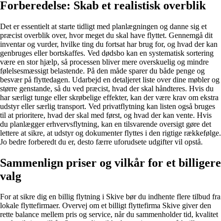
Forberedelse: Skab et realistisk overblik
Det er essentielt at starte tidligt med planlægningen og danne sig et
præcist overblik over, hvor meget du skal have flyttet. Gennemgå dit
inventar og vurder, hvilke ting du fortsat har brug for, og hvad der kan
genbruges eller bortskaffes. Ved dødsbo kan en systematisk sortering
være en stor hjælp, så processen bliver mere overskuelig og mindre
følelsesmæssigt belastende. På den måde sparer du både penge og
besvær på flyttedagen. Udarbejd en detaljeret liste over dine møbler og
større genstande, så du ved præcist, hvad der skal håndteres. Hvis du
har særligt tunge eller skrøbelige effekter, kan der være krav om ekstra
udstyr eller særlig transport. Ved privatflytning kan listen også bruges
til at prioritere, hvad der skal med først, og hvad der kan vente. Hvis
du planlægger erhvervsflytning, kan en tilsvarende oversigt gøre det
lettere at sikre, at udstyr og dokumenter flyttes i den rigtige rækkefølge.
Jo bedre forberedt du er, desto færre uforudsete udgifter vil opstå.
Sammenlign priser og vilkår for et billigere
valg
For at sikre dig en billig flytning i Skive bør du indhente flere tilbud fra
lokale flyttefirmaer. Overvej om et billigt flyttefirma Skive giver den
rette balance mellem pris og service, når du sammenholder tid, kvalitet