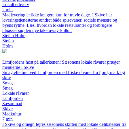
Lokalt erhverv
2 min
Madlevering er ikke længere kun for travle dage. I Skive har
leveringstjenesterne ændret både spisevaner, sociale mønstre og
byens rytme. Læs, hvordan lokale restauranter og forbrugere
tilpasser sig den nye take-away-kultur.
Stefan Holm
Stefan
Holm
Limfjordens høst på tallerkenen: Sæsonens lokale råvarer præger
menuerne i Skive
Smag efteråret ved Limfjorden med friske råvarer fra fjord, mark og
skov
Smag
Smag
Lokale råvarer
Limfjorden
Sæsonmad
Skive
Madkultur
7 min
I Skive og omegn fejres sæsonens skiften med lokale delikatesser fra