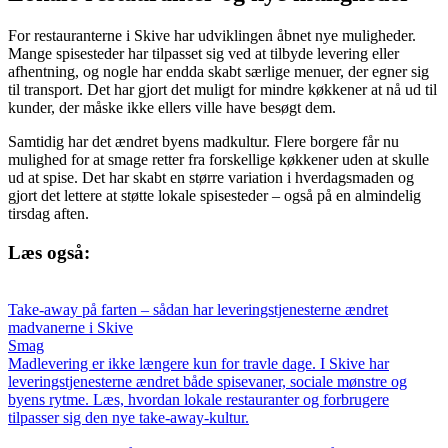
For restauranterne i Skive har udviklingen åbnet nye muligheder.
Mange spisesteder har tilpasset sig ved at tilbyde levering eller
afhentning, og nogle har endda skabt særlige menuer, der egner sig
til transport. Det har gjort det muligt for mindre køkkener at nå ud til
kunder, der måske ikke ellers ville have besøgt dem.
Samtidig har det ændret byens madkultur. Flere borgere får nu
mulighed for at smage retter fra forskellige køkkener uden at skulle
ud at spise. Det har skabt en større variation i hverdagsmaden og
gjort det lettere at støtte lokale spisesteder – også på en almindelig
tirsdag aften.
Læs også:
Take-away på farten – sådan har leveringstjenesterne ændret
madvanerne i Skive
Smag
Madlevering er ikke længere kun for travle dage. I Skive har
leveringstjenesterne ændret både spisevaner, sociale mønstre og
byens rytme. Læs, hvordan lokale restauranter og forbrugere
tilpasser sig den nye take-away-kultur.