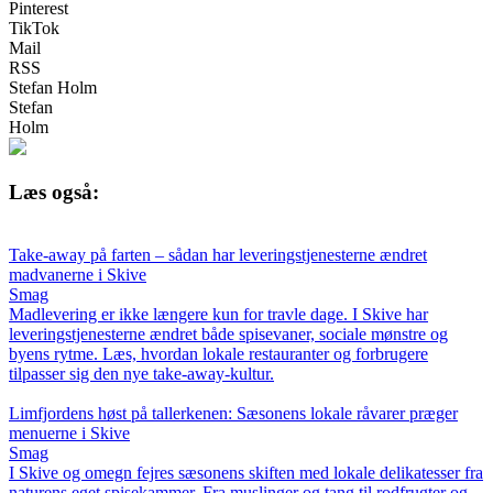
Pinterest
TikTok
Mail
RSS
Stefan Holm
Stefan
Holm
Læs også:
Take-away på farten – sådan har leveringstjenesterne ændret
madvanerne i Skive
Smag
Madlevering er ikke længere kun for travle dage. I Skive har
leveringstjenesterne ændret både spisevaner, sociale mønstre og
byens rytme. Læs, hvordan lokale restauranter og forbrugere
tilpasser sig den nye take-away-kultur.
Limfjordens høst på tallerkenen: Sæsonens lokale råvarer præger
menuerne i Skive
Smag
I Skive og omegn fejres sæsonens skiften med lokale delikatesser fra
naturens eget spisekammer. Fra muslinger og tang til rodfrugter og