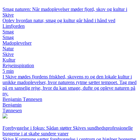
Smag naturen: Når madoplevelser møder fjord, skov og kultur i
Skive
Oplev hvordan natur, smag og kultur går hånd i hånd ved
Limfjorden
Smag
Smag
Madoplevelser
Natur
Skive
Kultur
Rejseinspiration
5 min
I Skive mødes fjordens friskhed, skovens ro og den lokale kultur i
unikke madoplevelser, hvor naturens rytme sætter tempoet. Tag med
på en sanselig rejse, hvor du kan smage, dufte og opleve naturen på
ny.
Benjamin Tønnesen
Benjamin
Tønnesen
Forebyggelse i fokus: Sådan støtter Skives sundhedsprofessionelle
borgerne i at skabe sundere vaner
Skive Kommune sætter forebyggelse i centrum og hjælper borgerne