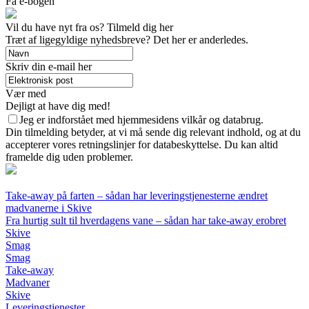
Få e-bogen
Vil du have nyt fra os? Tilmeld dig her
Træt af ligegyldige nyhedsbreve? Det her er anderledes.
Skriv din e-mail her
Vær med
Dejligt at have dig med!
Jeg er indforstået med hjemmesidens vilkår og databrug.
Din tilmelding betyder, at vi må sende dig relevant indhold, og at du
accepterer vores retningslinjer for databeskyttelse. Du kan altid
framelde dig uden problemer.
Take-away på farten – sådan har leveringstjenesterne ændret
madvanerne i Skive
Fra hurtig sult til hverdagens vane – sådan har take-away erobret
Skive
Smag
Smag
Take-away
Madvaner
Skive
Leveringstjenester