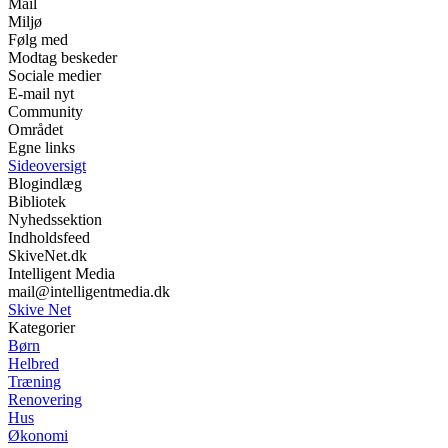
Mail
Miljø
Følg med
Modtag beskeder
Sociale medier
E-mail nyt
Community
Området
Egne links
Sideoversigt
Blogindlæg
Bibliotek
Nyhedssektion
Indholdsfeed
SkiveNet.dk
Intelligent Media
mail@intelligentmedia.dk
Skive Net
Kategorier
Børn
Helbred
Træning
Renovering
Hus
Økonomi