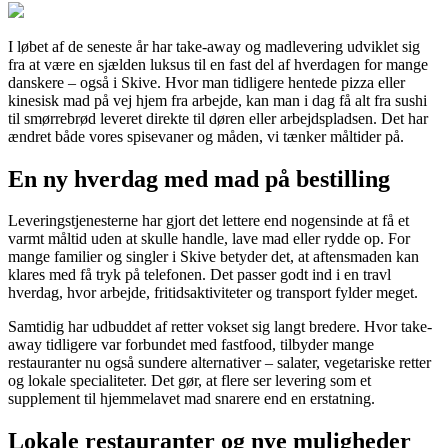
I løbet af de seneste år har take-away og madlevering udviklet sig
fra at være en sjælden luksus til en fast del af hverdagen for mange
danskere – også i Skive. Hvor man tidligere hentede pizza eller
kinesisk mad på vej hjem fra arbejde, kan man i dag få alt fra sushi
til smørrebrød leveret direkte til døren eller arbejdspladsen. Det har
ændret både vores spisevaner og måden, vi tænker måltider på.
En ny hverdag med mad på bestilling
Leveringstjenesterne har gjort det lettere end nogensinde at få et
varmt måltid uden at skulle handle, lave mad eller rydde op. For
mange familier og singler i Skive betyder det, at aftensmaden kan
klares med få tryk på telefonen. Det passer godt ind i en travl
hverdag, hvor arbejde, fritidsaktiviteter og transport fylder meget.
Samtidig har udbuddet af retter vokset sig langt bredere. Hvor take-
away tidligere var forbundet med fastfood, tilbyder mange
restauranter nu også sundere alternativer – salater, vegetariske retter
og lokale specialiteter. Det gør, at flere ser levering som et
supplement til hjemmelavet mad snarere end en erstatning.
Lokale restauranter og nye muligheder