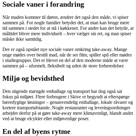
Sociale vaner i forandring
Når maden kommer til døren, ændrer det også den måde, vi spiser
sammen på. For nogle familier betyder det, at man kan bruge mere
tid sammen i stedet for at stå i køkkenet. For andre kan det betyde, at
måltidet bliver mere individuelt – hver vælger sin ret, og man spiser
måske ikke samtidig.
Der er også opstået nye sociale vaner omkring take-away. Mange
unge mødes over bestilt mad, når de ser film, spiller spil eller mødes
i studiegrupper. Det er blevet en del af den moderne måde at være
sammen på – uformelt, fleksibelt og uden de store forberedelser.
Miljø og bevidsthed
Den stigende mængde emballage og transport har dog også sat
fokus på miljøet. Flere forbrugere i Skive er begyndt at efterspørge
bæredygtige løsninger – genanvendelig emballage, lokale råvarer og
kortere transportafstande. Nogle restauranter og leveringsordninger
arbejder derfor på at gøre take-away mere klimavenligt, blandt andet
ved at bruge elcykler eller miljøvenlige poser.
En del af byens rytme