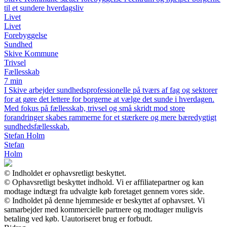
til et sundere hverdagsliv
Livet
Livet
Forebyggelse
Sundhed
Skive Kommune
Trivsel
Fællesskab
7 min
I Skive arbejder sundhedsprofessionelle på tværs af fag og sektorer
for at gøre det lettere for borgerne at vælge det sunde i hverdagen.
Med fokus på fællesskab, trivsel og små skridt mod store
forandringer skabes rammerne for et stærkere og mere bæredygtigt
sundhedsfællesskab.
Stefan Holm
Stefan
Holm
© Indholdet er ophavsretligt beskyttet.
© Ophavsretligt beskyttet indhold. Vi er affiliatepartner og kan
modtage indtægt fra udvalgte køb foretaget gennem vores side.
© Indholdet på denne hjemmeside er beskyttet af ophavsret. Vi
samarbejder med kommercielle partnere og modtager muligvis
betaling ved køb. Uautoriseret brug er forbudt.