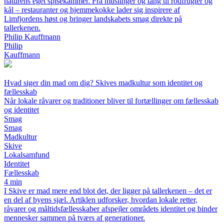
naturens eget spisekammer. Fra muslinger og tang til rodfrugter og
kål – restauranter og hjemmekokke lader sig inspirere af
Limfjordens høst og bringer landskabets smag direkte på
tallerkenen.
Philip Kauffmann
Philip
Kauffmann
Hvad siger din mad om dig? Skives madkultur som identitet og
fællesskab
Når lokale råvarer og traditioner bliver til fortællinger om fællesskab
og identitet
Smag
Smag
Madkultur
Skive
Lokalsamfund
Identitet
Fællesskab
4 min
I Skive er mad mere end blot det, der ligger på tallerkenen – det er
en del af byens sjæl. Artiklen udforsker, hvordan lokale retter,
råvarer og måltidsfællesskaber afspejler områdets identitet og binder
mennesker sammen på tværs af generationer.