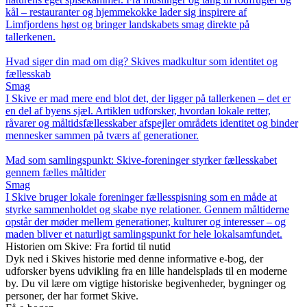
kål – restauranter og hjemmekokke lader sig inspirere af
Limfjordens høst og bringer landskabets smag direkte på
tallerkenen.
Hvad siger din mad om dig? Skives madkultur som identitet og
fællesskab
Smag
I Skive er mad mere end blot det, der ligger på tallerkenen – det er
en del af byens sjæl. Artiklen udforsker, hvordan lokale retter,
råvarer og måltidsfællesskaber afspejler områdets identitet og binder
mennesker sammen på tværs af generationer.
Mad som samlingspunkt: Skive-foreninger styrker fællesskabet
gennem fælles måltider
Smag
I Skive bruger lokale foreninger fællesspisning som en måde at
styrke sammenholdet og skabe nye relationer. Gennem måltiderne
opstår der møder mellem generationer, kulturer og interesser – og
maden bliver et naturligt samlingspunkt for hele lokalsamfundet.
Historien om Skive: Fra fortid til nutid
Dyk ned i Skives historie med denne informative e-bog, der
udforsker byens udvikling fra en lille handelsplads til en moderne
by. Du vil lære om vigtige historiske begivenheder, bygninger og
personer, der har formet Skive.