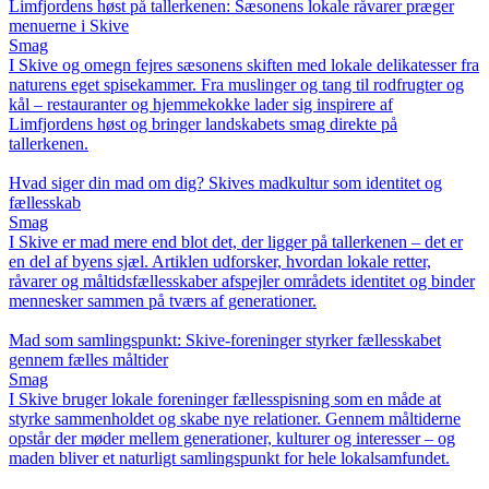
Limfjordens høst på tallerkenen: Sæsonens lokale råvarer præger
menuerne i Skive
Smag
I Skive og omegn fejres sæsonens skiften med lokale delikatesser fra
naturens eget spisekammer. Fra muslinger og tang til rodfrugter og
kål – restauranter og hjemmekokke lader sig inspirere af
Limfjordens høst og bringer landskabets smag direkte på
tallerkenen.
Hvad siger din mad om dig? Skives madkultur som identitet og
fællesskab
Smag
I Skive er mad mere end blot det, der ligger på tallerkenen – det er
en del af byens sjæl. Artiklen udforsker, hvordan lokale retter,
råvarer og måltidsfællesskaber afspejler områdets identitet og binder
mennesker sammen på tværs af generationer.
Mad som samlingspunkt: Skive-foreninger styrker fællesskabet
gennem fælles måltider
Smag
I Skive bruger lokale foreninger fællesspisning som en måde at
styrke sammenholdet og skabe nye relationer. Gennem måltiderne
opstår der møder mellem generationer, kulturer og interesser – og
maden bliver et naturligt samlingspunkt for hele lokalsamfundet.